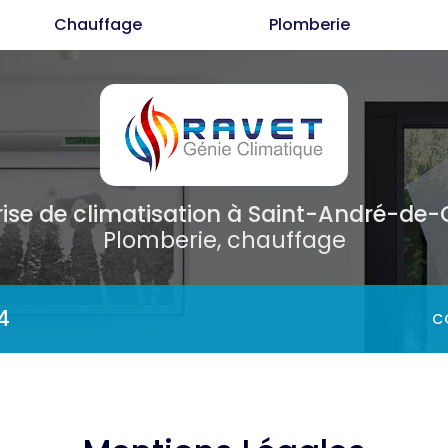
Chauffage
Plomberie
Cl
C
P
rise de climatisation
à Saint-André-de
Plomberie, chauffage
4
C