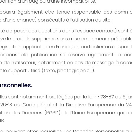
pparition d’un bug ou d’une incompatibilité.
 pourra également être tenue responsable des dommag
’une chance) consécutifs à l’utilisation du site.
ité de poser des questions dans l’espace contact) sont à l
rve le droit de supprimer, sans mise en demeure préalab
égislation applicable en France, en particulier aux disposit
esponsable publication se réserve également la pos
le de l’utilisateur, notamment en cas de message à caractè
le support utilisé (texte, photographie…).
rsonnelles.
es sont notamment protégées par la loi n° 78-87 du 6 janv
. 226-13 du Code pénal et la Directive Européenne du 24
tion des Données (RGPD) de l’Union Européenne qui a ét
18.
 site, peuvent êtres recueillies. Les Données Personnelle