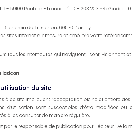
el - 59100 Roubaix - France Tél : 08 203 203 63 n° indigo (0
 - 16 chemin du Tronchon, 69570 Dardilly
 des sites Internet sur mesure et améliore votre référencem
 tous les internautes qui naviguent, lisent, visionnent et u
 Flaticon
tilisation du site.
ccès à ce site impliquent l’acceptation pleine et entière des
ons d’utilisation sont susceptibles d’être modifiées o
ités à les consulter de manière régulière.
ent par le responsable de publication pour l'éditeur. De l