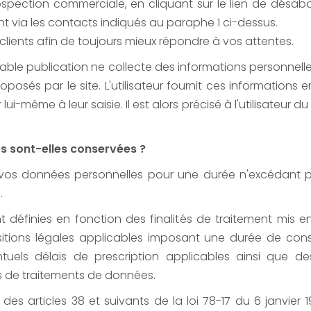
rospection commerciale, en cliquant sur le lien de dés
 via les contacts indiqués au paraphe 1 ci-dessus.
s clients afin de toujours mieux répondre à vos attentes.
ble publication ne collecte des informations personnelles 
roposés par le site. L'utilisateur fournit ces information
i-même à leur saisie. Il est alors précisé à l'utilisateur du 
 sont-elles conservées ?
 vos données personnelles pour une durée n'excédant pas
.
 définies en fonction des finalités de traitement mis en
ions légales applicables imposant une durée de conse
tuels délais de prescription applicables ainsi que 
s de traitements de données.
s articles 38 et suivants de la loi 78-17 du 6 janvier 19