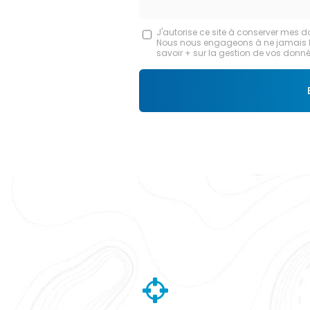
Message
J'autorise ce site à conserver mes d
Nous nous engageons à ne jamais les 
:
savoir + sur la gestion de vos donnée
*
Acceptation
RGPD
*