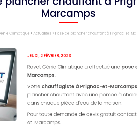
 plancher chauffant à Pri
Marcamps
énie Climatique
>
Actualités
>
Pose de plancher chauffant à Prignac-et-
JEUDI, 2 FÉVRIER, 2023
Ravet Génie Climatique a effectué une
pose 
Marcamps.
Votre
chauffagiste à Prignac-et-Marcamp
plancher chauffant avec une pompe à chaleur
dans chaque pièce d'eau de la maison.
Pour toute demande de devis gratuit contact
et-Marcamps.