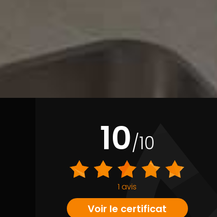
10
/10
1 avis
Voir le certificat