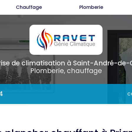
Chauffage
Plomberie
Cl
C
P
rise de climatisation
à Saint-André-de
Plomberie, chauffage
4
C