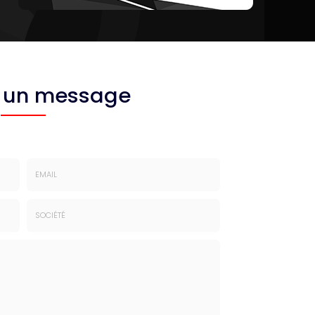
 un message
Email
:
*
Société
: