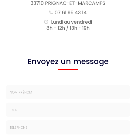
33710 PRIGNAC-ET-MARCAMPS
07 61 95 43 14
Lundi au vendredi
8h - 12h / 13h - 19h
Envoyez un message
Nom
-
Prénom
Email
:
: