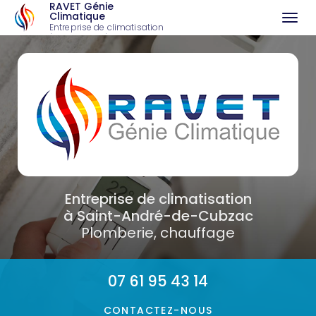
RAVET Génie
Climatique
Togg
Entreprise de climatisation
à Saint-André-de-Cubzac
navi
Aller
au
contenu
principal
Entreprise de climatisation
à Saint-André-de-Cubzac
Plomberie, chauffage
07 61 95 43 14
CONTACTEZ-
NOUS