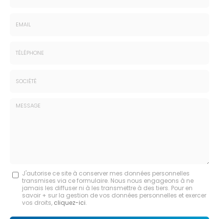
Nom
-
Prénom
Email
:
:
*
*
Tél.
:
*
Société
:
Message
J'autorise ce site à conserver mes données personnelles
transmises via ce formulaire. Nous nous engageons à ne
:
jamais les diffuser ni à les transmettre à des tiers. Pour en
savoir + sur la gestion de vos données personnelles et exercer
*
vos droits,
cliquez-ici
.
Acceptation