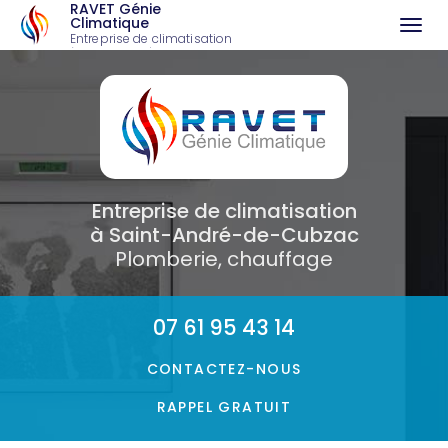
RAVET Génie
Climatique
Togg
Entreprise de climatisation
à Saint-André-de-Cubzac
navi
Aller
au
contenu
principal
Entreprise de climatisation
à Saint-André-de-Cubzac
Plomberie, chauffage
07 61 95 43 14
CONTACTEZ-
NOUS
RAPPEL GRATUIT