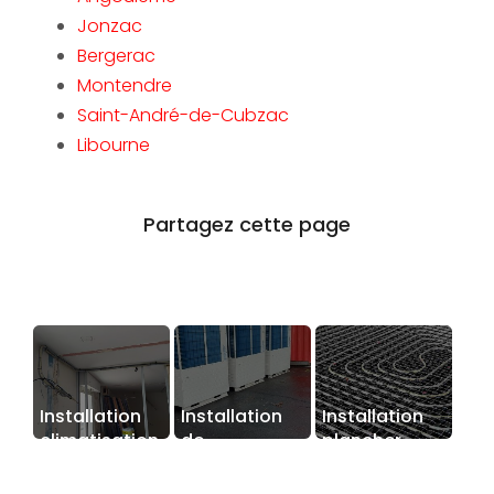
Jonzac
Bergerac
Montendre
Saint-André-de-Cubzac
Libourne
Installation
Installation
Installation
climatisation
de
plancher
maison en
climatisation
chauffant
rénovation
DRV à