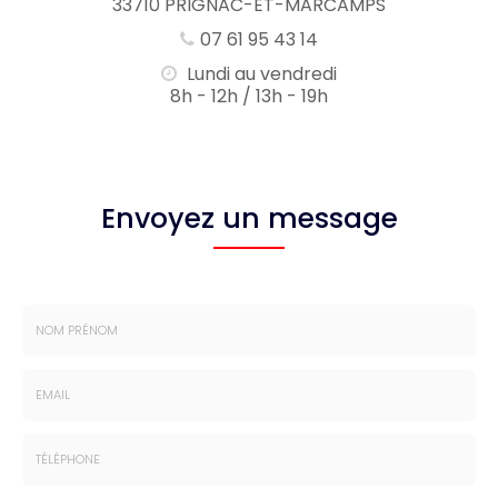
33710 PRIGNAC-ET-MARCAMPS
07 61 95 43 14
Lundi au vendredi
8h - 12h / 13h - 19h
Envoyez un message
Nom
-
Prénom
Email
:
:
*
*