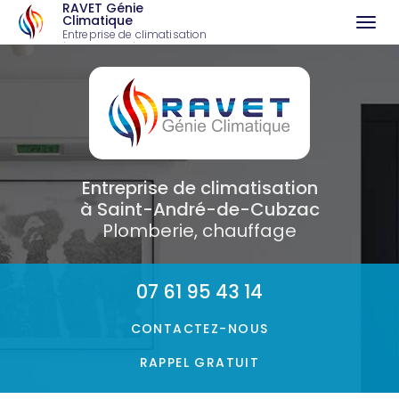
RAVET Génie
Climatique
Togg
Entreprise de climatisation
à Saint-André-de-Cubzac
navi
Aller
au
contenu
principal
Entreprise de climatisation
à Saint-André-de-Cubzac
Plomberie, chauffage
07 61 95 43 14
CONTACTEZ-
NOUS
RAPPEL GRATUIT