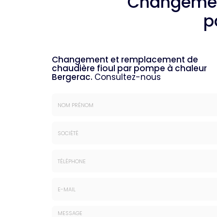
Changement
p
Changement et remplacement de
chaudière fioul par pompe à chaleur
Bergerac.
Consultez-nous
Nom
&
Prénom
Société
*
:
Téléphone
E-