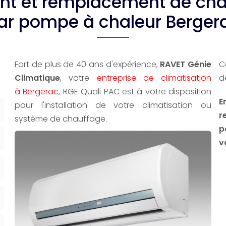
 et remplacement de chau
ar pompe à chaleur Berger
Fort de plus de 40 ans d'expérience,
RAVET Génie
C
Climatique
, votre
entreprise de climatisation
d
à Bergerac
, RGE Quali PAC est à votre disposition
E
pour l'installation de votre climatisation ou
r
système de chauffage.
p
v