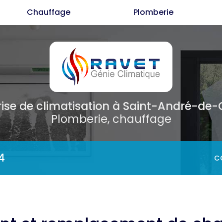
Chauffage
Plomberie
Cl
C
P
rise de climatisation
à Saint-André-de
Plomberie, chauffage
4
C