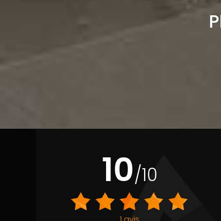
P
10
/10
1 avis