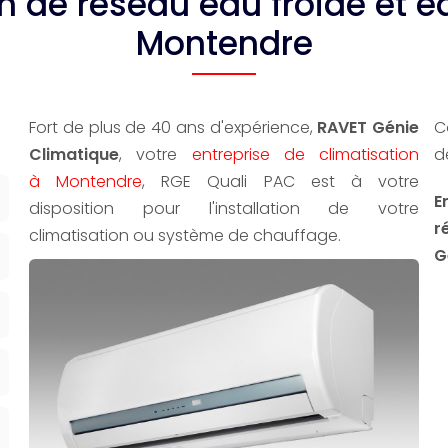
ion de réseau eau froide et 
Montendre
u
Fort de plus de 40 ans d'expérience,
RAVET Génie
C
Climatique
, votre
entreprise de climatisation
d
à Montendre
, RGE Quali PAC est à votre
E
disposition pour l'installation de votre
r
climatisation ou système de chauffage.
G