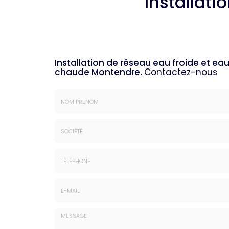
Installat
Installation de réseau eau froide et ea
chaude Montendre.
Contactez-nous
Nom
&
Prénom
Société
*
:
Téléphone
E-
mail