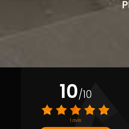
P
10
/10
1 avis