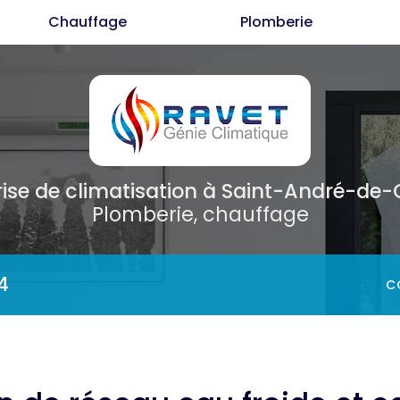
Chauffage
Plomberie
Cl
C
P
rise de climatisation
à Saint-André-de
Plomberie, chauffage
4
C