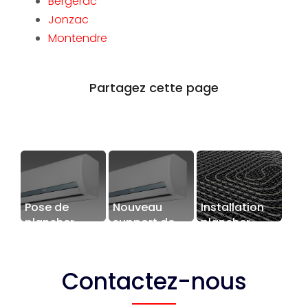
Bergerac
Jonzac
Montendre
Pose de
Nouveau
Installation
plancher
support de
plancher
chauffant à
communication
chauffant
Prignac-et-
web
Marcamps
Contactez-nous