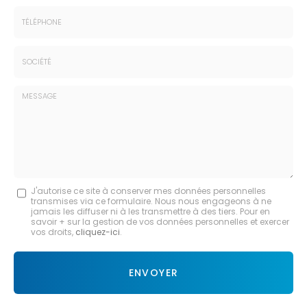
Prénom
Email
:
:
*
*
Tél.
:
*
Société
:
Message
J'autorise ce site à conserver mes données personnelles
transmises via ce formulaire. Nous nous engageons à ne
:
jamais les diffuser ni à les transmettre à des tiers. Pour en
savoir + sur la gestion de vos données personnelles et exercer
*
vos droits,
cliquez-ici
.
Acceptation
RGPD
ENVOYER
*