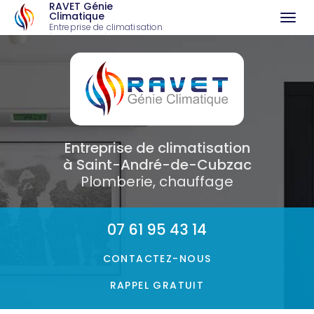
RAVET Génie
Climatique
Togg
Entreprise de climatisation
à Saint-André-de-Cubzac
navi
Aller
au
contenu
principal
Entreprise de climatisation
à Saint-André-de-Cubzac
Plomberie, chauffage
07 61 95 43 14
CONTACTEZ-
NOUS
RAPPEL GRATUIT