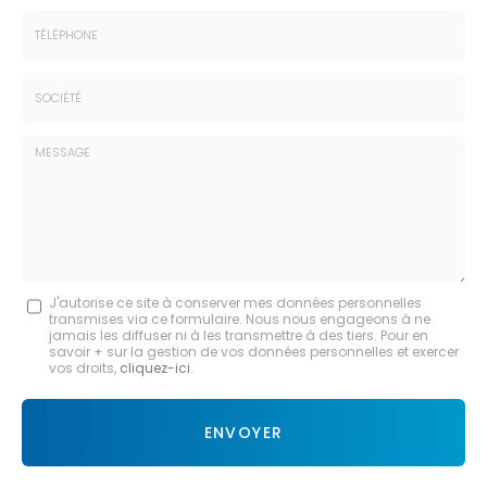
Prénom
Email
:
:
*
*
Tél.
:
*
Société
:
Message
J'autorise ce site à conserver mes données personnelles
transmises via ce formulaire. Nous nous engageons à ne
:
jamais les diffuser ni à les transmettre à des tiers. Pour en
savoir + sur la gestion de vos données personnelles et exercer
*
vos droits,
cliquez-ici
.
Acceptation
RGPD
ENVOYER
*