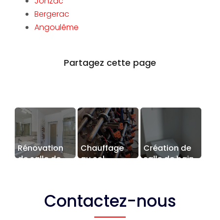
Jonzac
Bergerac
Angoulême
Rénovation
Chauffage
Création de
de salle de
au sol
salle de bain
bain
Contactez-nous