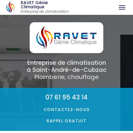
RAVET Génie
Climatique
Togg
Entreprise de climatisation
à Saint-André-de-Cubzac
navi
Aller
au
contenu
principal
Entreprise de climatisation
à Saint-André-de-Cubzac
Plomberie, chauffage
07 61 95 43 14
CONTACTEZ-
NOUS
RAPPEL GRATUIT