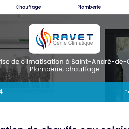
Chauffage
Plomberie
Cl
C
P
rise de climatisation
à Saint-André-de
Plomberie, chauffage
4
C