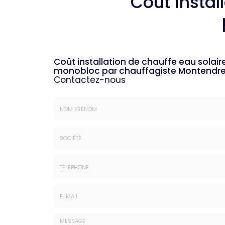
Coût instal
Coût installation de chauffe eau solair
monobloc par chauffagiste Montendre
Contactez-nous
Nom
&
Prénom
Société
*
:
Téléphone
E-