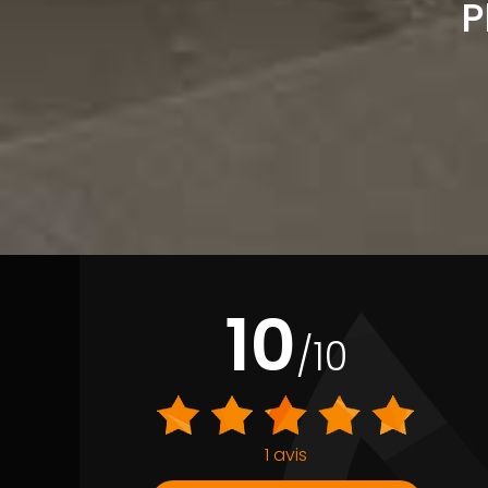
P
10
/10
1 avis