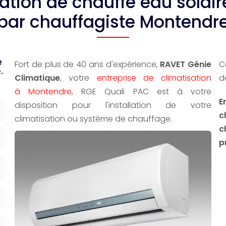
lation de chauffe eau sola
par chauffagiste Montendr
e
Fort de plus de 40 ans d'expérience,
RAVET Génie
C
.
Climatique
, votre
entreprise de climatisation
d
à Montendre
, RGE Quali PAC est à votre
E
disposition pour l'installation de votre
c
climatisation ou système de chauffage.
c
p