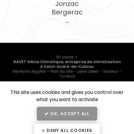
Jonzac
Bergerac
...
En savoir +
RAVET Génie Climatique, entreprise de climatisation
à Saint-André-de-Cubzac
RAVET Génie Climatique
Mentions légales
-
Plan du site
-
Liens utiles
-
Secteur
-
Cookies
This site uses cookies and gives you control over
Fermer
Création et référencement de site Internet
Notre savoir-faire : Entreprise de climatisation à
what you want to activate
Demande de Devis
Saint-André-de-Cubzac
Nouveau support de communication web
OK, ACCEPT ALL
Installation plancher chauffant
10
/10
différentes installations de climatisations
DENY ALL COOKIES
1 avis