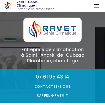
RAVET Génie
Climatique
Togg
Entreprise de climatisation
à Saint-André-de-Cubzac
navi
Aller
au
contenu
principal
Entreprise de climatisation
à Saint-André-de-Cubzac
Plomberie, chauffage
07 61 95 43 14
CONTACTEZ-
NOUS
RAPPEL GRATUIT