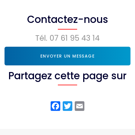
chauffant à
climatisation
Prignac-et-
DRV à
Marcamps
Montendre
Contactez-nous
Tél.
07 61 95 43 14
ENVOYER UN MESSAGE
Partagez cette page sur
Facebook
Twitter
Email