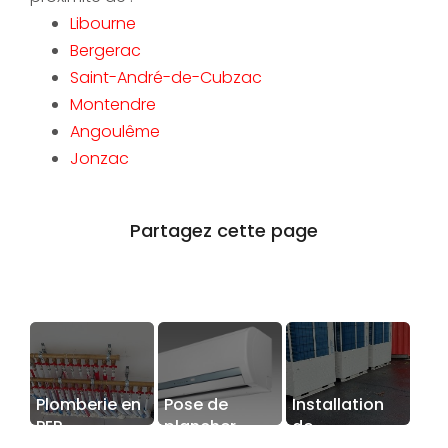
Libourne
Bergerac
Saint-André-de-Cubzac
Montendre
Angoulême
Jonzac
Plomberie en
Pose de
Installation
PER
plancher
de