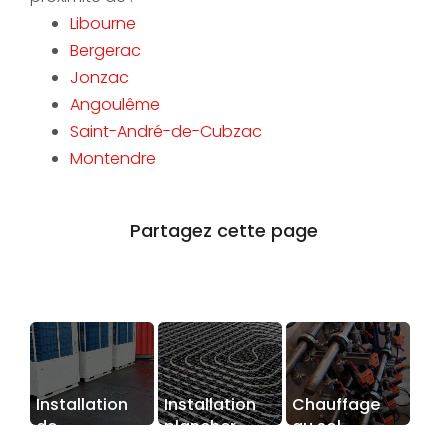
Libourne
Bergerac
Jonzac
Angoulême
Saint-André-de-Cubzac
Montendre
Installation
Installation
Chauffage
de
plancher
au sol