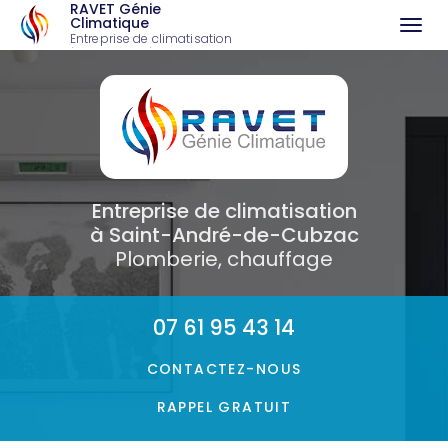
RAVET Génie
Climatique
Togg
Entreprise de climatisation
à Saint-André-de-Cubzac
navi
Aller
au
contenu
principal
Entreprise de climatisation
à Saint-André-de-Cubzac
Plomberie, chauffage
07 61 95 43 14
CONTACTEZ-
NOUS
RAPPEL GRATUIT