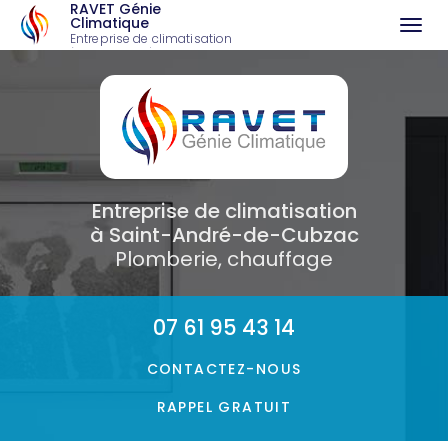
RAVET Génie
Climatique
Togg
Entreprise de climatisation
à Saint-André-de-Cubzac
navi
Aller
au
contenu
principal
Entreprise de climatisation
à Saint-André-de-Cubzac
Plomberie, chauffage
07 61 95 43 14
CONTACTEZ-
NOUS
RAPPEL GRATUIT