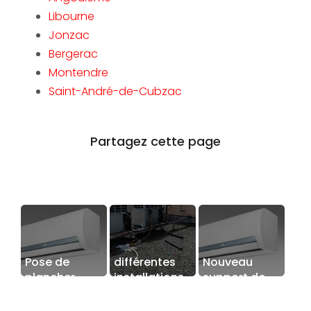
Libourne
Jonzac
Bergerac
Montendre
Saint-André-de-Cubzac
Pose de
différentes
Nouveau
plancher
installations
support de
chauffant à
de
communication
Prignac-et-
climatisations
web