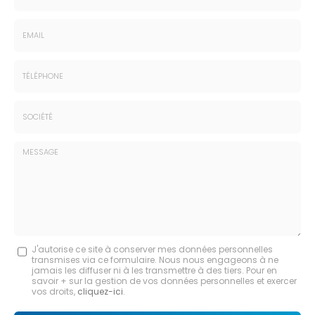
Nom
-
Prénom
Email
:
:
*
*
Tél.
:
*
Société
:
Message
J'autorise ce site à conserver mes données personnelles
transmises via ce formulaire. Nous nous engageons à ne
:
jamais les diffuser ni à les transmettre à des tiers. Pour en
savoir + sur la gestion de vos données personnelles et exercer
*
vos droits,
cliquez-ici
.
Acceptation