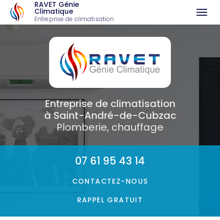
RAVET Génie
Climatique
Togg
Entreprise de climatisation
à Saint-André-de-Cubzac
navi
Aller
au
contenu
principal
Entreprise de climatisation
à Saint-André-de-Cubzac
Plomberie, chauffage
07 61 95 43 14
CONTACTEZ-
NOUS
RAPPEL GRATUIT