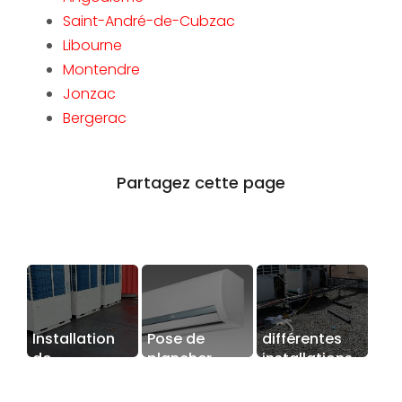
Saint-André-de-Cubzac
Libourne
Montendre
Jonzac
Bergerac
Installation
Pose de
différentes
de
plancher
installations
climatisation
chauffant à
de
DRV à
Prignac-et-
climatisations