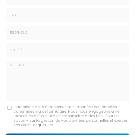
Nom
-
Prénom
Email
:
:
*
*
Tél.
:
*
Société
:
Message
J'autorise ce site à conserver mes données personnelles
transmises via ce formulaire. Nous nous engageons à ne
:
jamais les diffuser ni à les transmettre à des tiers. Pour en
savoir + sur la gestion de vos données personnelles et exercer
*
vos droits,
cliquez-ici
.
Acceptation