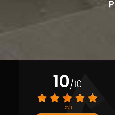
P
10
/10
1 avis