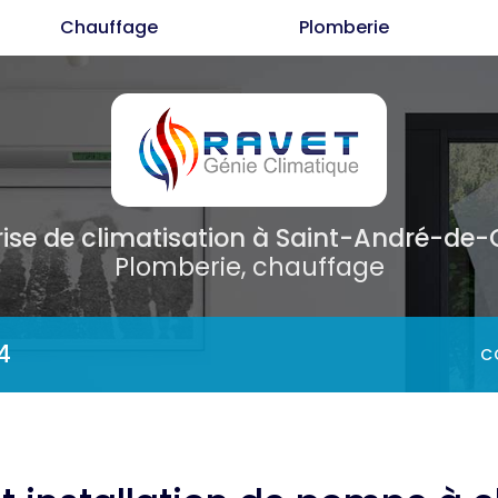
Chauffage
Plomberie
Cl
C
P
rise de climatisation
à Saint-André-de
Plomberie, chauffage
4
C