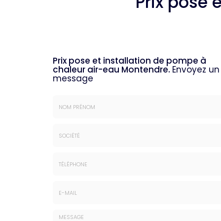
Prix pose 
Prix pose et installation de pompe à
chaleur air-eau Montendre.
Envoyez un
message
Nom
&
Prénom
Société
*
:
Téléphone
E-